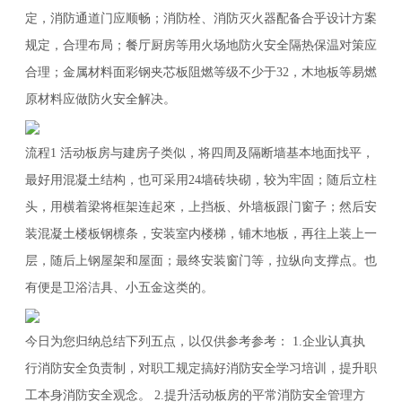
定，消防通道门应顺畅；消防栓、消防灭火器配备合乎设计方案
规定，合理布局；餐厅厨房等用火场地防火安全隔热保温对策应
合理；金属材料面彩钢夹芯板阻燃等级不少于32，木地板等易燃
原材料应做防火安全解决。
流程1 活动板房与建房子类似，将四周及隔断墙基本地面找平，
最好用混凝土结构，也可采用24墙砖块砌，较为牢固；随后立柱
头，用横着梁将框架连起來，上挡板、外墙板跟门窗子；然后安
装混凝土楼板钢檩条，安装室内楼梯，铺木地板，再往上装上一
层，随后上钢屋架和屋面；最终安装窗门等，拉纵向支撑点。也
有便是卫浴洁具、小五金这类的。
今日为您归纳总结下列五点，以仅供参考参考： 1.企业认真执
行消防安全负责制，对职工规定搞好消防安全学习培训，提升职
工本身消防安全观念。 2.提升活动板房的平常消防安全管理方